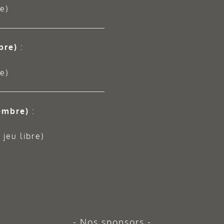
e)
bre)
:
e)
embre)
:
jeu libre)
Nos sponsors