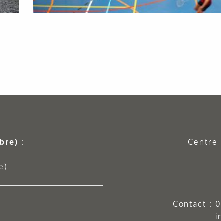
bre)
:
Centre 
e)
Contact :
0
i