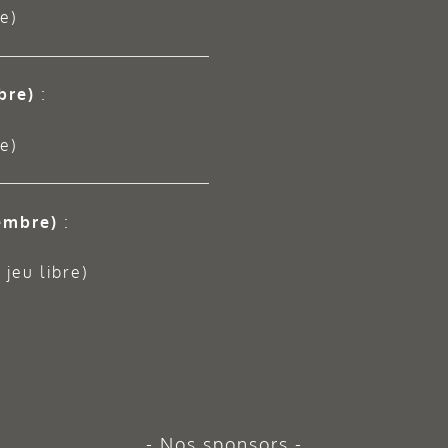
e)
bre)
:
e)
embre)
:
jeu libre)
Nos sponsors