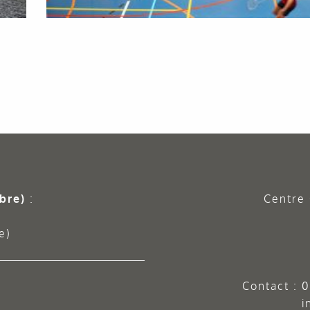
bre)
:
Centre 
e)
Contact :
0
i