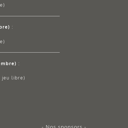
e)
bre)
:
e)
embre)
:
jeu libre)
Nos sponsors