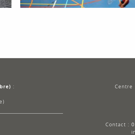
bre)
:
Centre 
e)
Contact :
0
i