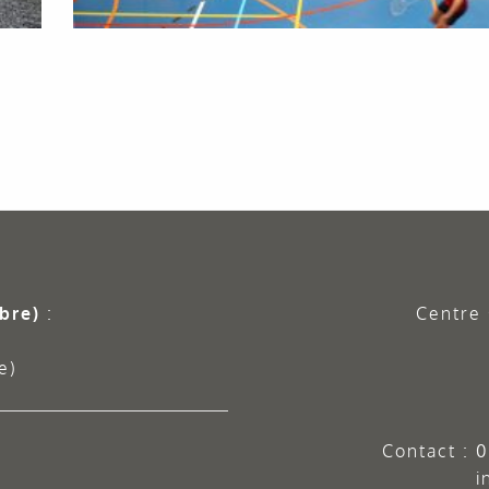
bre)
:
Centre 
e)
Contact :
0
i