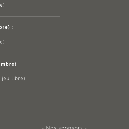
e)
bre)
:
e)
embre)
:
jeu libre)
Nos sponsors