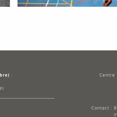
bre)
:
Centre 
e)
Contact :
0
i