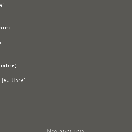
e)
bre)
:
e)
embre)
:
jeu libre)
Nos sponsors