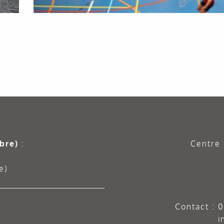
bre)
:
Centre 
e)
Contact :
0
i