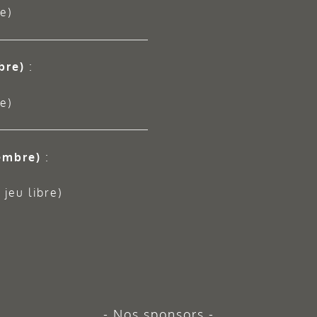
e)
bre)
:
e)
embre)
:
jeu libre)
Nos sponsors