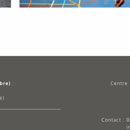
bre)
:
Centre 
e)
Contact :
0
i