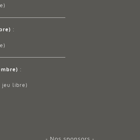
e)
bre)
:
e)
embre)
:
jeu libre)
Nos sponsors