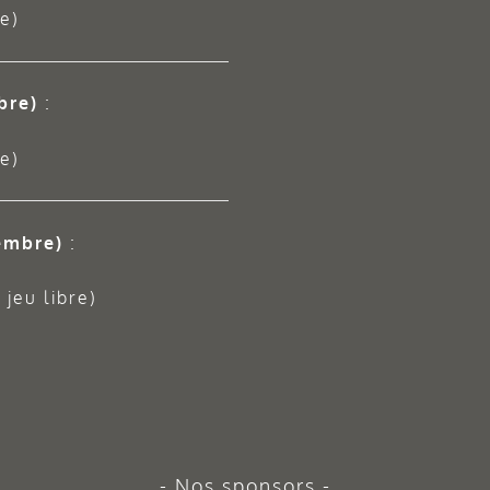
e)
bre)
:
e)
embre)
:
jeu libre)
Nos sponsors