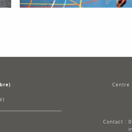
bre)
:
Centre 
e)
Contact :
0
i