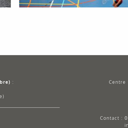
bre)
:
Centre 
e)
Contact :
0
i