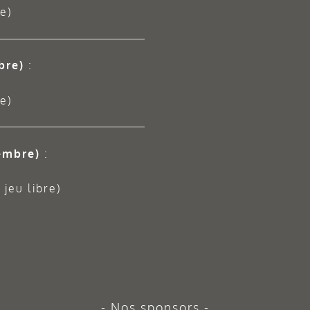
e)
bre)
:
e)
embre)
:
jeu libre)
Nos sponsors