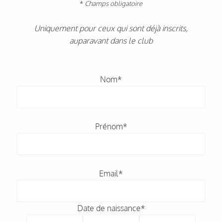
*
Champs obligatoire
Uniquement pour ceux qui sont déjà inscrits,
auparavant dans le club
Veuillez
laisser
Nom*
ce
champ
vide.
Prénom*
Email*
Date de naissance*