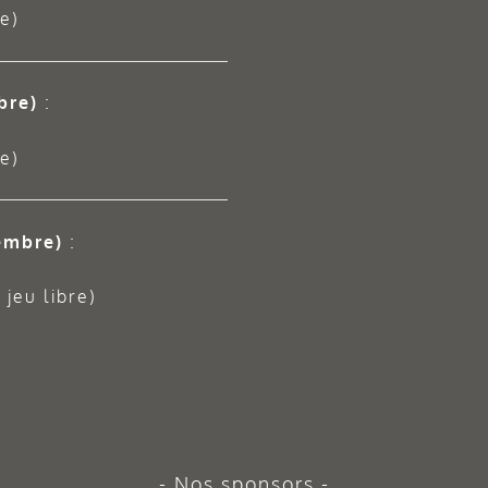
e)
bre)
:
e)
embre)
:
jeu libre)
Nos sponsors