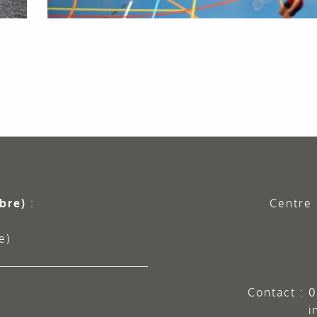
bre)
:
Centre 
e)
Contact :
0
i