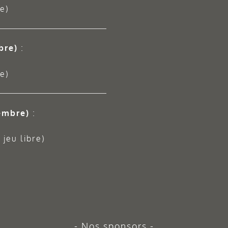
e)
bre)
:
e)
embre)
:
jeu libre)
Nos sponsors