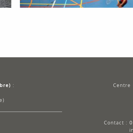
bre)
:
Centre 
e)
Contact :
0
i